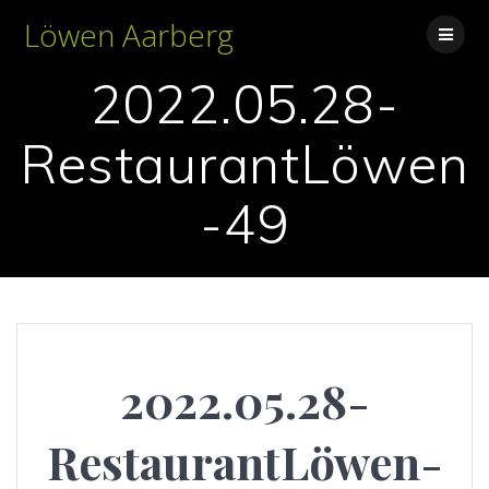
Skip
Löwen Aarberg
to
content
2022.05.28-
RestaurantLöwen
-49
2022.05.28-
RestaurantLöwen-