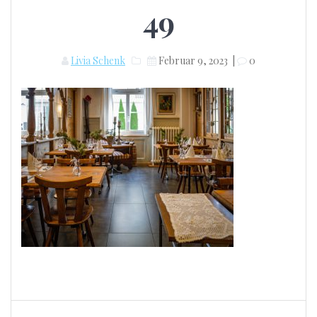
49
Livia Schenk
Februar 9, 2023
|
0
Beitragsnavigation