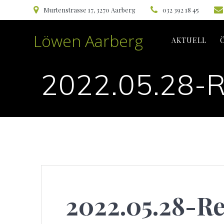
Skip
Murtenstrasse 17, 3270 Aarberg
032 392 18 45
to
content
Löwen Aarberg
AKTUELL
2022.05.28-
2022.05.28-R