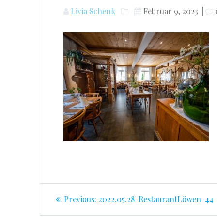
Livia Schenk
Februar 9, 2023
|
Beitragsnavigation
Previous
Previous:
2022.05.28-RestaurantLöwen-44
post: