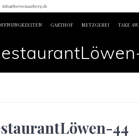
info@loewenaarberg.ch
ÖFFNUNGSZEITEN
GASTHOF
METZGEREI
TAKE AW
RestaurantLöwen
estaurantLöwen-44